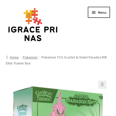
Skip
Skip
Menu
to
to
navigation
content
Home
Home
Pokemon
Pokemon TCG Scarlet & Violet Paradox Rift
Elite Trainer Box
Cart
Checkout
Funko
🔍
Kontakt