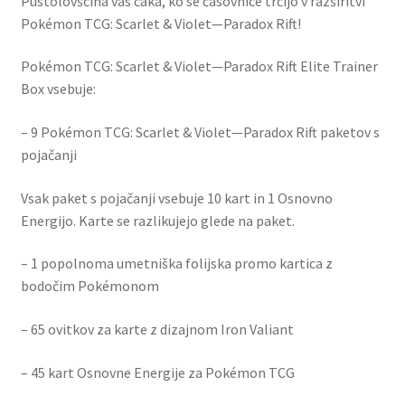
Pustolovščina vas čaka, ko se časovnice trčijo v razširitvi
Pokémon TCG: Scarlet & Violet—Paradox Rift!
Pokémon TCG: Scarlet & Violet—Paradox Rift Elite Trainer
Box vsebuje:
– 9 Pokémon TCG: Scarlet & Violet—Paradox Rift paketov s
pojačanji
Vsak paket s pojačanji vsebuje 10 kart in 1 Osnovno
Energijo. Karte se razlikujejo glede na paket.
– 1 popolnoma umetniška folijska promo kartica z
bodočim Pokémonom
– 65 ovitkov za karte z dizajnom Iron Valiant
– 45 kart Osnovne Energije za Pokémon TCG