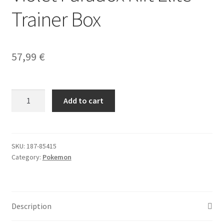
Trainer Box
Yu-Gi-Oh!
57,99
€
Pokemon
Add to cart
TCG
Scarlet
&
Violet
SKU:
187-85415
Category:
Pokemon
Paradox
Rift
Elite
Trainer
Description
Box
quantity