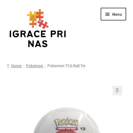
Skip
Skip
Menu
to
to
navigation
content
Home
Home
Pokemon
Pokemon TCG Ball Tin
Cart
Checkout
🔍
Funko
Kontakt