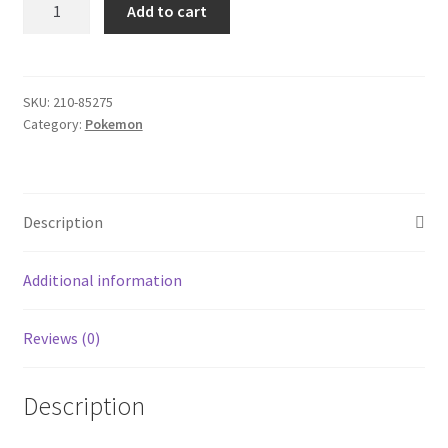
Pokemon
Add to cart
TCG
Yu-Gi-Oh!
Ball
Tin
quantity
SKU:
210-85275
Category:
Pokemon
Description
Additional information
Reviews (0)
Description