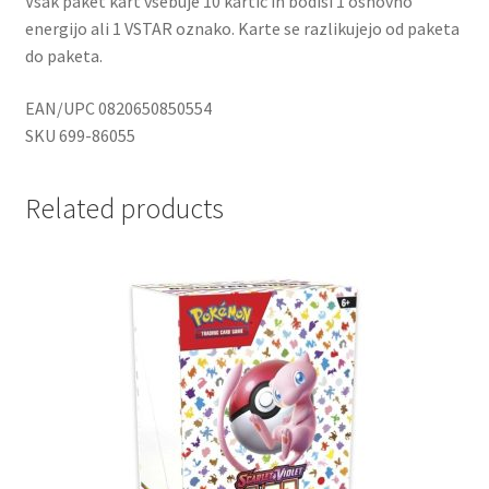
Vsak paket kart vsebuje 10 kartic in bodisi 1 osnovno
energijo ali 1 VSTAR oznako. Karte se razlikujejo od paketa
do paketa.
EAN/UPC 0820650850554
SKU 699-86055
Related products