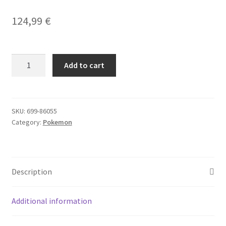
124,99
€
Yu-Gi-Oh!
POKEMON
Add to cart
Lost
Origin
Booster
Box
SKU:
699-86055
Category:
Pokemon
quantity
Description
Additional information