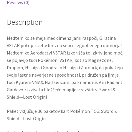
Reviews (0)
Description
Medtem ko se meja med dimenzijami razpoči, Giratina
VSTAR potopi svet v brezno sence Izgubljenega območja!
Medtem ko Aerodactyl VSTAR izkorišča to izkrivljeno moč,
se pojavijo tudi Pokémoni VSTAR, kot so Magnezone,
Drapion, Hisuijski Goodra in Hisuijski Zoroark, da pokažejo
svoje lastne neverjetne sposobnosti, pridružen pa jim je
tudi Kyurem VMAX. Nad sencami pa Enamorus V in Radiant
Gardevoir izzivata bleščečo magijo v razširitvi Sword &
Shield—Lost Origin!
Paket vključuje 36 paketov kart Pokémon TCG: Sword &
Shield—Lost Origin.