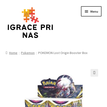
Skip
Skip
Menu
to
to
navigation
content
Home
Home
Pokemon
POKEMON Lost Origin Booster Box
Cart
Checkout
🔍
Funko
Kontakt