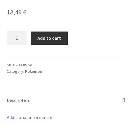
18,49
€
Yu-Gi-Oh!
POKEMON
Add to cart
Ex
Battle
Deck
Chien-
SKU:
290-85240
Category:
Pokemon
Pao
quantity
Description
Additional information