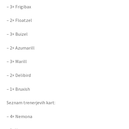
– 3× Frigibax
– 2× Floatzel
– 3× Buizel
– 2× Azumarill
– 3× Marill
– 2× Delibird
– 1× Bruxish
Seznam trenerjevih kart:
– 4× Nemona