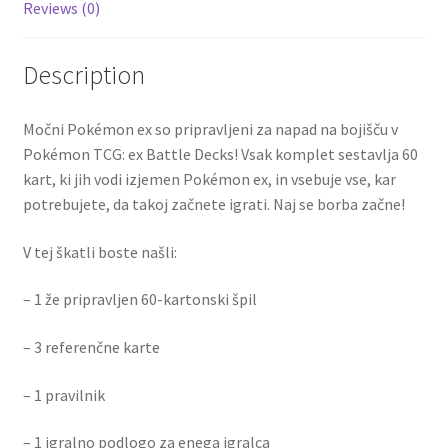
Reviews (0)
Description
Močni Pokémon ex so pripravljeni za napad na bojišču v
Pokémon TCG: ex Battle Decks! Vsak komplet sestavlja 60
kart, ki jih vodi izjemen Pokémon ex, in vsebuje vse, kar
potrebujete, da takoj začnete igrati. Naj se borba začne!
V tej škatli boste našli:
– 1 že pripravljen 60-kartonski špil
– 3 referenčne karte
– 1 pravilnik
– 1 igralno podlogo za enega igralca