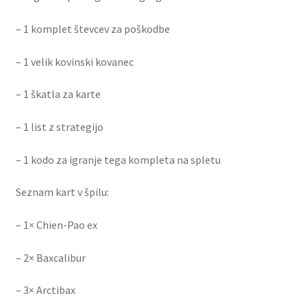
– 1 komplet števcev za poškodbe
– 1 velik kovinski kovanec
– 1 škatla za karte
– 1 list z strategijo
– 1 kodo za igranje tega kompleta na spletu
Seznam kart v špilu:
– 1× Chien-Pao ex
– 2× Baxcalibur
– 3× Arctibax