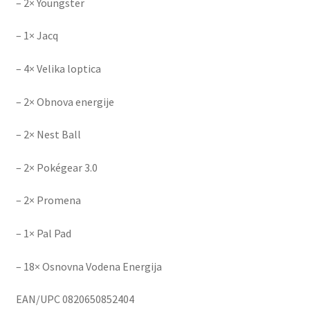
– 2× Youngster
– 1× Jacq
– 4× Velika loptica
– 2× Obnova energije
– 2× Nest Ball
– 2× Pokégear 3.0
– 2× Promena
– 1× Pal Pad
– 18× Osnovna Vodena Energija
EAN/UPC 0820650852404