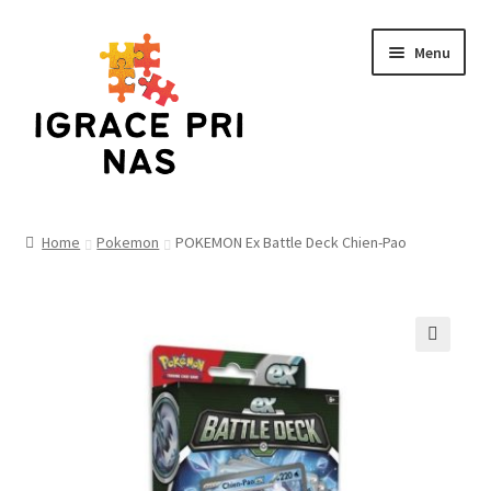
Skip
Skip
Menu
to
to
navigation
content
Home
Home
Pokemon
POKEMON Ex Battle Deck Chien-Pao
Cart
Checkout
🔍
Funko
Kontakt