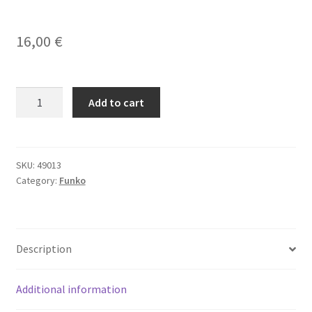
Yu-Gi-Oh!
16,00
€
FUNKO
Add to cart
POP!
NEZUKO
KAMADO
quantity
SKU:
49013
Category:
Funko
Description
Additional information