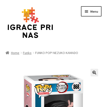
Skip
Skip
Menu
to
to
navigation
content
Home
Home
Funko
FUNKO POP! NEZUKO KAMADO
Cart
Checkout
Funko
Kontakt